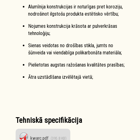
Alumīnija konstrukcijas ir noturīgas pret koroziju,
nodrošinot ilgstošu produkta estētisko vērtību;
Nojumes konstrukcija krāsota ar pulverkrāsas
tehnoloģiju;
Sienas veidotas no drošības stikla, jumts no
šūnveida vai viendabīga polikarbonāta materiāla;
Pielietotas augstas ražošanas kvalitātes prasības;
Ātra uzstādīšana izvēlētajā vietā;
Tehniskā specifikācija
kwarc.pdf
(395.8 KB)