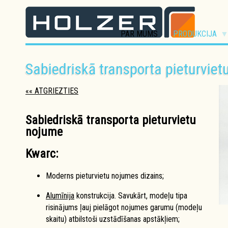
PAR MUMS
PRODUKCIJA
Sabiedriskā transporta pieturvie
«« ATGRIEZTIES
Sabiedriskā transporta pieturvietu
nojume
Kwarc:
Moderns pieturvietu nojumes dizains;
Alumīnija
konstrukcija. Savukārt, modeļu tipa
risinājums ļauj pielāgot nojumes garumu (modeļu
skaitu) atbilstoši uzstādīšanas apstākļiem;